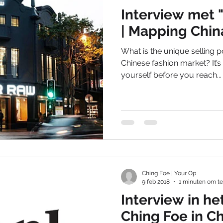
Interview met 
| Mapping Chin
What is the unique selling p
Chinese fashion market? It’
yourself before you reach...
Ching Foe | Your Op
9 feb 2018
1 minuten om te
Interview in h
Ching Foe in C