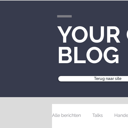
YOUR
BLOG
Terug naar site
Alle berichten
Talks
Hande