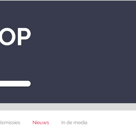
 OP
lsmissies
Nieuws
In de media