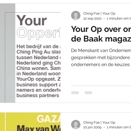
Ching Foe | Your Op
12 sep 2010
1 minuten om t
Your Op over 
de Baak magaz
De Menskant van Ondernemen
gesprekken met bijzondere ‘
ondernemers en de keuzes di
Ching Foe | Your Op
10 jan 2009
1 minuten om t