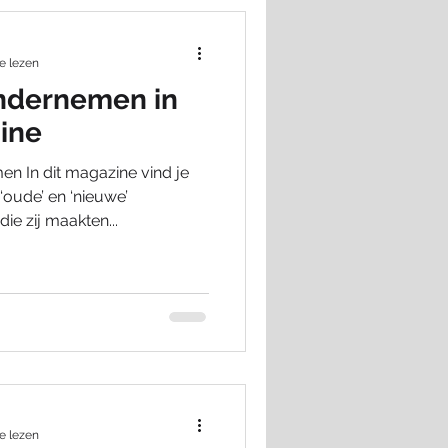
e lezen
ondernemen in
ine
 In dit magazine vind je
oude’ en ‘nieuwe’
e zij maakten...
e lezen