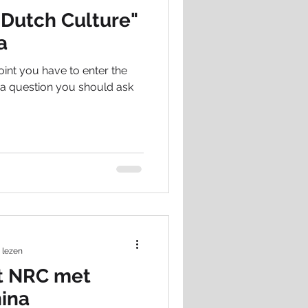
"Dutch Culture"
a
oint you have to enter the
s a question you should ask
 lezen
et NRC met
hina