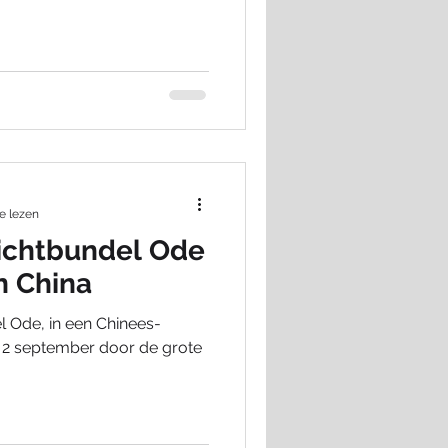
e lezen
ichtbundel Ode
n China
 Ode, in een Chinees-
p 2 september door de grote