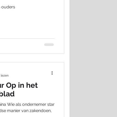
n ouders
 lezen
ur Op in het
blad
 China Wie als ondernemer star
dse manier van zakendoen,